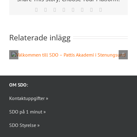
Facebook
X
Reddit
LinkedIn
Tumblr
Pinterest
Vk
E-
post
Relaterade inlägg
OM SDO:
Kontaktuppgifter »
SDO på 1 minut »
SDO Styrelse »