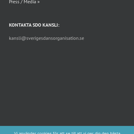
Press / Media »
KONTAKTA SDO KANSLI:
kansli@sverigesdansorganisation.se
Vi använder cookies för att se till att vi ger dig den bästa