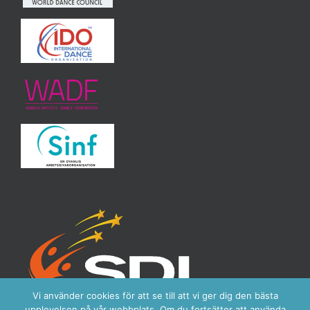
Vi använder cookies för att se till att vi ger dig den bästa
upplevelsen på vår webbplats. Om du fortsätter att använda