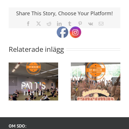
Share This Story, Choose Your Platform!
Facebook
X
Reddit
LinkedIn
Tumblr
Pinterest
Vk
E-
post
Relaterade inlägg
OM SDO: