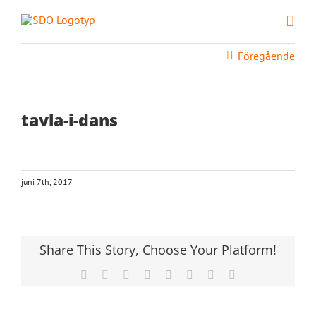
Fortsätt
till
innehållet
Föregående
tavla-i-dans
juni 7th, 2017
Share This Story, Choose Your Platform!
Facebook
X
Reddit
LinkedIn
Tumblr
Pinterest
Vk
E-
post