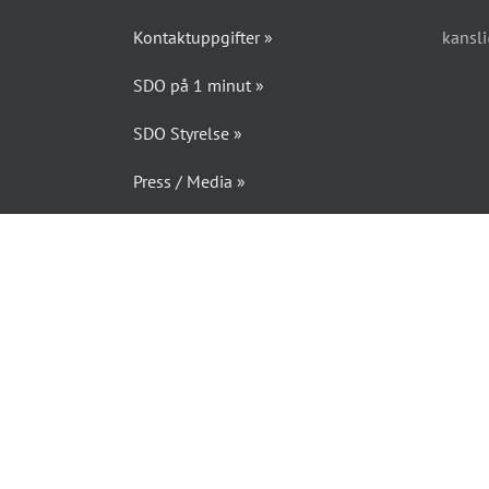
Kontaktuppgifter »
kansl
SDO på 1 minut »
SDO Styrelse »
Press / Media »