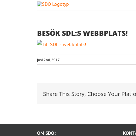
Fortsätt
till
HITTA
innehållet
BESÖK SDL:S WEBBPLATS!
juni 2nd, 2017
Share This Story, Choose Your Platf
OM SDO:
KONTA