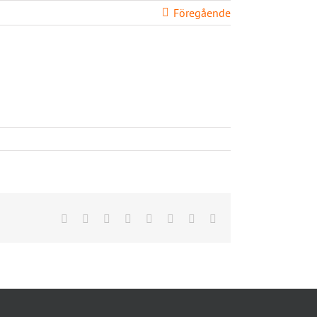
Föregående
BLI MEDLEM
SKOLOR
LOGIN
KONTAKT
Facebook
X
Reddit
LinkedIn
Tumblr
Pinterest
Vk
E-
post