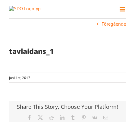
Fortsätt
till
innehållet
Föregående
tavlaidans_1
juni 1st, 2017
Share This Story, Choose Your Platform!
Facebook
X
Reddit
LinkedIn
Tumblr
Pinterest
Vk
E-
post