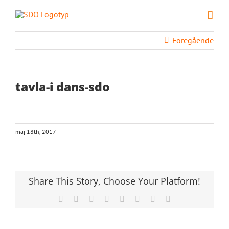
Fortsätt
till
innehållet
Föregående
tavla-i dans-sdo
maj 18th, 2017
Share This Story, Choose Your Platform!
Facebook
X
Reddit
LinkedIn
Tumblr
Pinterest
Vk
E-
post