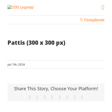
Fortsätt
till
innehållet
Föregående
Pattis (300 x 300 px)
juli 7th, 2026
Share This Story, Choose Your Platform!
Facebook
X
Reddit
LinkedIn
Tumblr
Pinterest
Vk
E-
post