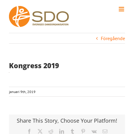
Fortsätt
till
innehållet
Föregående
Kongress 2019
januari 9th, 2019
Share This Story, Choose Your Platform!
Facebook
X
Reddit
LinkedIn
Tumblr
Pinterest
Vk
E-