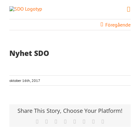
Fortsätt
till
innehållet
Föregående
Nyhet SDO
oktober 16th, 2017
Share This Story, Choose Your Platform!
Facebook
X
Reddit
LinkedIn
Tumblr
Pinterest
Vk
E-
post