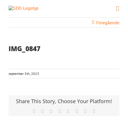
Fortsätt
till
innehållet
Föregående
IMG_0847
september 5th, 2023
Share This Story, Choose Your Platform!
Facebook
X
Reddit
LinkedIn
Tumblr
Pinterest
Vk
E-
post