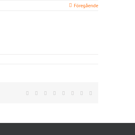
Föregående
BLI MEDLEM
SKOLOR
LOGIN
KONTAKT
Facebook
X
Reddit
LinkedIn
Tumblr
Pinterest
Vk
E-
post