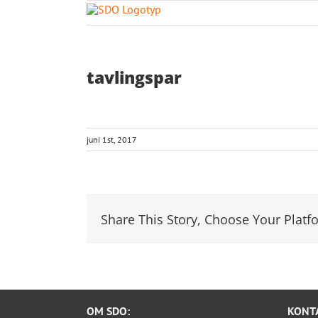
Fortsätt
till
HITTA
innehållet
tavlingspar
juni 1st, 2017
Share This Story, Choose Your Platf
OM SDO:
KONTA