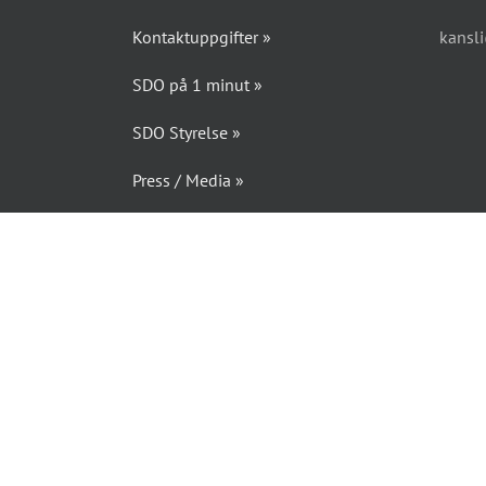
Kontaktuppgifter »
kansl
SDO på 1 minut »
SDO Styrelse »
Press / Media »