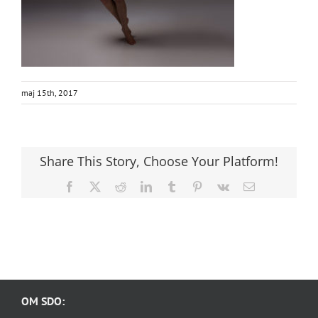
maj 15th, 2017
Share This Story, Choose Your Platform!
Facebook
X
Reddit
LinkedIn
Tumblr
Pinterest
Vk
E-
post
OM SDO: