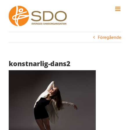
Fortsätt
till
innehållet
Föregående
konstnarlig-dans2