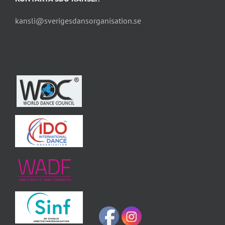
kansli@sverigesdansorganisation.se