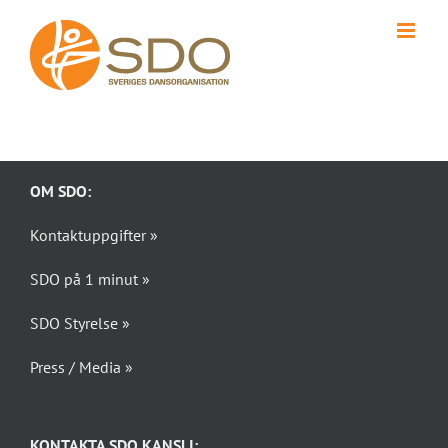
Fortsätt
till
innehållet
OM SDO:
Kontaktuppgifter »
SDO på 1 minut »
SDO Styrelse »
Press / Media »
KONTAKTA SDO KANSLI: