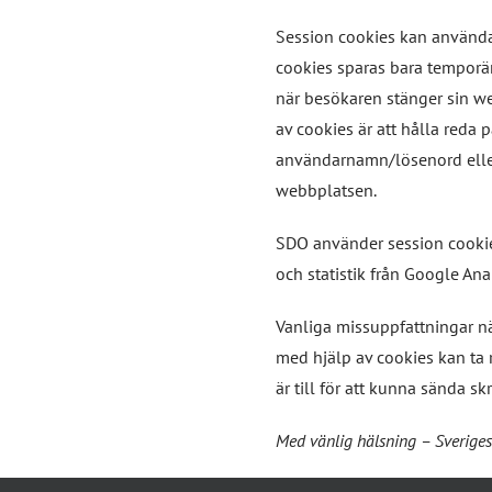
Session cookies kan använda
cookies sparas bara temporär
när besökaren stänger sin w
av cookies är att hålla reda 
användarnamn/lösenord eller 
webbplatsen.
SDO använder session cookie
och statistik från Google Anal
Vanliga missuppfattningar när
med hjälp av cookies kan ta r
är till för att kunna sända sk
Med vänlig hälsning – Sverige