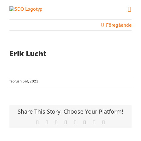
Fortsätt
till
innehållet
Föregående
Erik Lucht
februari 3rd, 2021
Share This Story, Choose Your Platform!
Facebook
X
Reddit
LinkedIn
Tumblr
Pinterest
Vk
E-
post