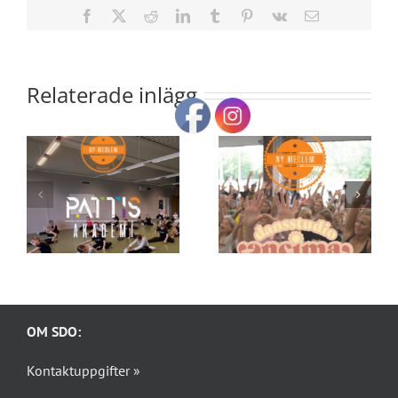
Facebook
X
Reddit
LinkedIn
Tumblr
Pinterest
Vk
E-
post
Relaterade inlägg
OM SDO:
Kontaktuppgifter »